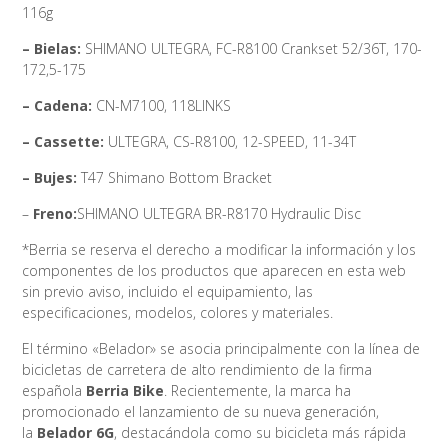
116g
– Bielas:
SHIMANO ULTEGRA, FC-R8100 Crankset 52/36T, 170-
172,5-175
– Cadena:
CN-M7100, 118LINKS
– Cassette:
ULTEGRA, CS-R8100, 12-SPEED, 11-34T
– Bujes:
T47 Shimano Bottom Bracket
–
Freno:
SHIMANO ULTEGRA BR-R8170 Hydraulic Disc
*Berria se reserva el derecho a modificar la información y los
componentes de los productos que aparecen en esta web
sin previo aviso, incluido el equipamiento, las
especificaciones, modelos, colores y materiales.
El término «Belador» se asocia principalmente con la línea de
bicicletas de carretera de alto rendimiento de la firma
española
Berria Bike
. Recientemente, la marca ha
promocionado el lanzamiento de su nueva generación,
la
Belador 6G
, destacándola como su bicicleta más rápida