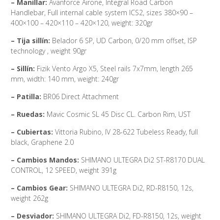
– Manillar:
Avanforce Airone, Integral Road Carbon
Handlebar, Full internal cable system ICS2, sizes 380×90 –
400×100 – 420×110 – 420×120, weight: 320gr
– Tija sillín:
Belador 6 SP, UD Carbon, 0/20 mm offset, ISP
technology , weight 90gr
– Sillín:
Fizik Vento Argo X5, Steel rails 7x7mm, length 265
mm, width: 140 mm, weight: 240gr
– Patilla:
BR06 Direct Attachment
– Ruedas:
Mavic Cosmic SL 45 Disc CL. Carbon Rim, UST
– Cubiertas:
Vittoria Rubino, IV 28-622 Tubeless Ready, full
black, Graphene 2.0
– Cambios Mandos:
SHIMANO ULTEGRA Di2 ST-R8170 DUAL
CONTROL, 12 SPEED, weight 391g
– Cambios Gear:
SHIMANO ULTEGRA Di2, RD-R8150, 12s,
weight 262g
– Desviador:
SHIMANO ULTEGRA Di2, FD-R8150, 12s, weight