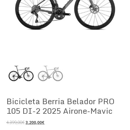
Bicicleta Berria Belador PRO
105 DI-2 2025 Airone-Mavic
El
El
4.399,00
€
3.200,00
€
precio
precio