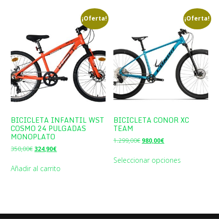
360,00€.
339,90€.
¡Oferta!
¡Oferta!
BICICLETA INFANTIL WST
BICICLETA CONOR XC
COSMO 24 PULGADAS
TEAM
MONOPLATO
El
El
1.299,00
€
980,00
€
El
El
precio
precio
350,00
€
324,90
€
precio
precio
original
actual
Seleccionar opciones
original
actual
era:
es:
Añadir al carrito
era:
es:
1.299,00€.
980,00€.
350,00€.
324,90€.