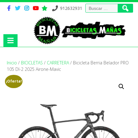
Buscar:
912632931
Inicio
/
BICICLETAS
/
CARRETERA
/ Bicicleta Berria Belador PRO
105 DI-2 2025 Airone-Mavic
¡Oferta!