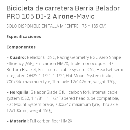
Bicicleta de carretera Berria Belador
PRO 105 DI-2 Airone-Mavic
SOLO DISPONIBLE EN TALLA M ( ENTRE 175 Y 185 CM)
Especificaciones
Componentes
– Cuadro:
Belador 6 DISC, Racing Geometry BGC Aero Shape
Efficiency (ASE), Full carbon HM2X, Triple monocoque, T47
Bottom Bracket, Full internal cable system ICS2, Headset semi
integrated OH2S 1-1/2″- 1-1/2″, Flat Mount System brake,
700x34c maximum tyre, Thru axle 12x142mm, weight 970gr
– Horquilla:
Belador Blade 6 full carbon fork, internal cable
system ICS2, 1-1/8″ – 1-1/2″ Tapered head tube compatible,
Flat Mount System brake, 700x34c maximum tyre, Thru axle
12x100mm, weight 450g
– Material:
Full carbon fiber HM2X