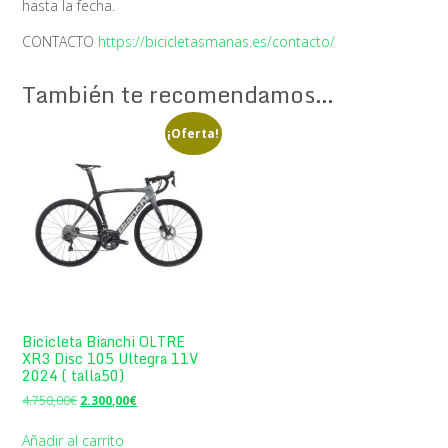
hasta la fecha.
CONTACTO
https://bicicletasmanas.es/contacto/
También te recomendamos…
¡Oferta!
Bicicleta Bianchi OLTRE
XR3 Disc 105 Ultegra 11V
2024 ( talla50)
El
El
4.750,00
€
2.300,00
€
precio
precio
original
actual
Añadir al carrito