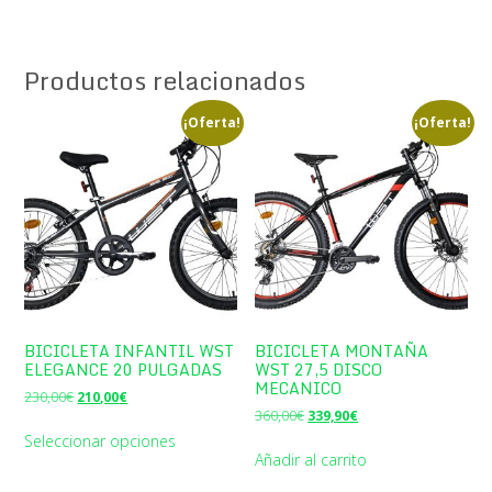
era:
es:
4.750,00€.
2.300,00€.
Productos relacionados
¡Oferta!
¡Oferta!
BICICLETA INFANTIL WST
BICICLETA MONTAÑA
ELEGANCE 20 PULGADAS
WST 27,5 DISCO
MECANICO
El
El
230,00
€
210,00
€
El
El
precio
precio
360,00
€
339,90
€
precio
precio
original
actual
Seleccionar opciones
original
actual
era:
es:
Añadir al carrito
era:
es:
230,00€.
210,00€.