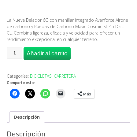
original
actual
era:
es:
4.399,00€.
3.200,00€.
La Nueva Belador 6G con manillar integrado Avanforce Airone
de carbono y Ruedas de Carbono Mavic Cosmic SL 45 Disc
CL. Combina ligereza, eficacia y velocidad para ofrecer un
rendimiento excepcional en cualquier terreno.
Bicicleta
Añadir al carrito
Berria
Belador
PRO
105
Categorías:
BICICLETAS
,
CARRETERA
DI-
Comparte esto:
2
Más
2025
Airone-
Mavic
cantidad
Descripción
Descripción