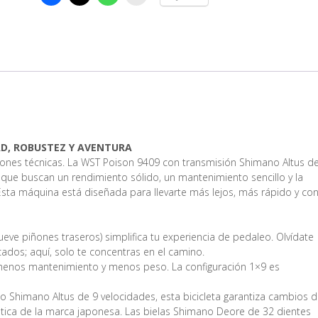
AD, ROBUSTEZ Y AVENTURA
iones técnicas. La WST Poison 9409 con transmisión Shimano Altus d
as que buscan un rendimiento sólido, un mantenimiento sencillo y la
Esta máquina está diseñada para llevarte más lejos, más rápido y co
ueve piñones traseros) simplifica tu experiencia de pedaleo. Olvídate
ados; aquí, solo te concentras en el camino.
menos mantenimiento y menos peso. La configuración 1×9 es
o Shimano Altus de 9 velocidades, esta bicicleta garantiza cambios 
ística de la marca japonesa. Las bielas Shimano Deore de 32 dientes