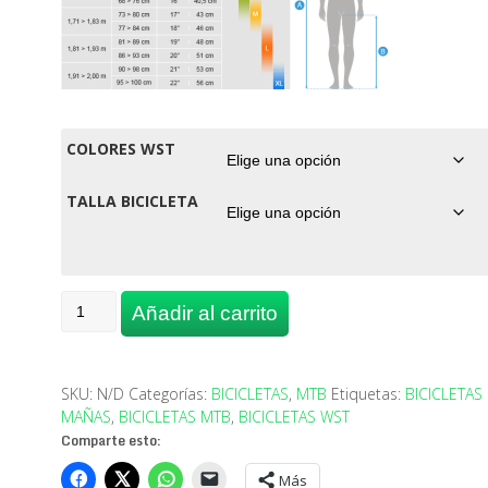
COLORES WST
TALLA BICICLETA
BICICLETA
Añadir al carrito
MONTAÑA
WST
POISON
1X9
SKU:
N/D
Categorías:
BICICLETAS
,
MTB
Etiquetas:
BICICLETAS
cantidad
MAÑAS
,
BICICLETAS MTB
,
BICICLETAS WST
Comparte esto:
Más