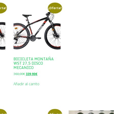
rta!
¡Oferta!
BICICLETA MONTAÑA
WST 27,5 DISCO
MECANICO
El
El
360,00
€
339,90
€
precio
precio
original
actual
Añadir al carrito
era:
es:
360,00€.
339,90€.