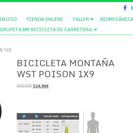
INICIO
TIENDA ONLINE
TALLER
BIOMECÁNIC
GRUPETA BM BICICLETA DE CARRETERA.
N 1X9
BICICLETA MONTAÑA
WST POISON 1X9
El
El
560,00
€
524,90
€
precio
precio
original
actual
era:
es:
560,00€.
524,90€.