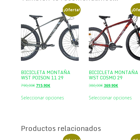
¡Oferta!
¡Ofe
BICICLETA MONTAÑA
BICICLETA MONTAÑA
WST POISON 11 29
WST COSMO 29
El
El
El
El
790,00
€
715,90
€
380,00
€
369,90
€
precio
precio
precio
precio
original
actual
original
actual
Seleccionar opciones
Seleccionar opciones
era:
es:
era:
es:
790,00€.
715,90€.
380,00€.
369,90€.
Productos relacionados