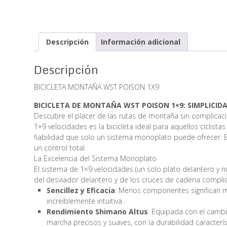
Descripción
Información adicional
Descripción
BICICLETA MONTAÑA WST POISON 1X9
BICICLETA DE MONTAÑA WST POISON 1×9: SIMPLICID
Descubre el placer de las rutas de montaña sin complicac
1×9 velocidades es la bicicleta ideal para aquellos ciclist
fiabilidad que solo un sistema monoplato puede ofrecer. 
un control total.
La Excelencia del Sistema Monoplato
El sistema de 1×9 velocidades (un solo plato delantero y n
del desviador delantero y de los cruces de cadena complic
Sencillez y Eficacia
: Menos componentes significan 
increíblemente intuitiva.
Rendimiento Shimano Altus
: Equipada con el cambi
marcha precisos y suaves, con la durabilidad caracter