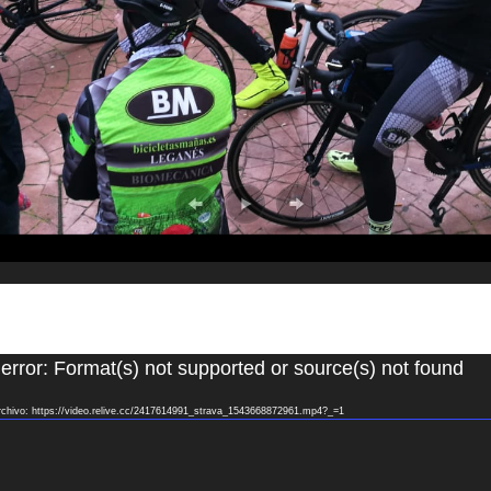
or
error: Format(s) not supported or source(s) not found
rchivo: https://video.relive.cc/2417614991_strava_1543668872961.mp4?_=1