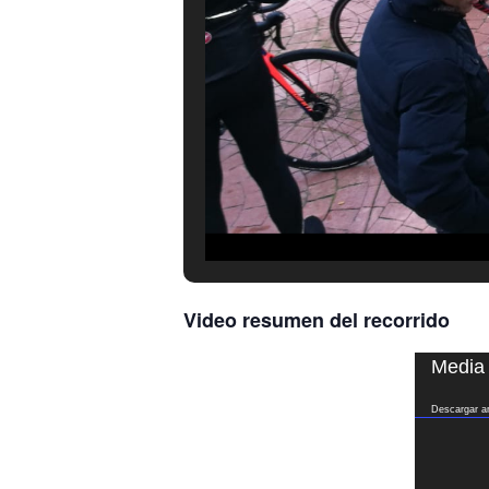
Video resumen del recorrido
Reproduct
Media 
de
vídeo
Descargar a