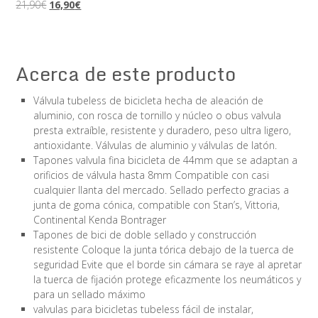
El
El
21,90
€
16,90
€
precio
precio
original
actual
era:
es:
21,90€.
16,90€.
Acerca de este producto
Válvula tubeless de bicicleta hecha de aleación de
aluminio, con rosca de tornillo y núcleo o obus valvula
presta extraíble, resistente y duradero, peso ultra ligero,
antioxidante. Válvulas de aluminio y válvulas de latón.
Tapones valvula fina bicicleta de 44mm que se adaptan a
orificios de válvula hasta 8mm Compatible con casi
cualquier llanta del mercado. Sellado perfecto gracias a
junta de goma cónica, compatible con Stan’s, Vittoria,
Continental Kenda Bontrager
Tapones de bici de doble sellado y construcción
resistente Coloque la junta tórica debajo de la tuerca de
seguridad Evite que el borde sin cámara se raye al apretar
la tuerca de fijación protege eficazmente los neumáticos y
para un sellado máximo
valvulas para bicicletas tubeless fácil de instalar,