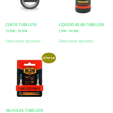
CINTA TUBELESS
LIQUIDO BLUB TUBELESS
Rango
Rango
-
-
10,90
€
36,90
€
7,90
€
94,90
€
de
de
precios:
precios:
Seleccionar opciones
Seleccionar opciones
desde
desde
10,90€
7,90€
hasta
hasta
36,90€
94,90€
¡Oferta!
VALVULAS TUBELESS