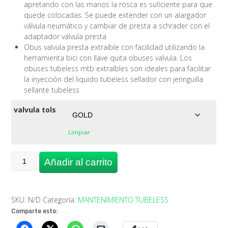
apretando con las manos la rosca es suficiente para que
quede colocadas. Se puede extender con un alargador
válvula neumático y cambiar de presta a schrader con el
adaptador válvula presta
Obus valvula presta extraíble con facilidad utilizando la
herramienta bici con llave quita obuses valvula. Los
obuses tubeless mtb extraíbles son ideales para facilitar
la inyección del liquido tubeless sellador con jeringuilla
sellante tubeless
valvula tols
Limpiar
VALVULAS
Añadir al carrito
TUBELESS
ALUMINIUM
PRESTA
VALVES
SKU:
N/D
Categoría:
MANTENIMIENTO TUBELESS
KIT
Comparte esto:
44MM