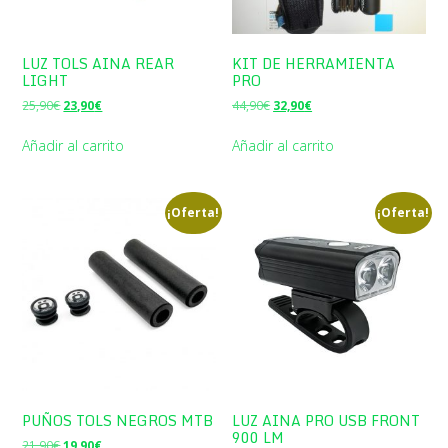
LUZ TOLS AINA REAR
KIT DE HERRAMIENTA
LIGHT
PRO
El
El
El
El
25,90
€
23,90
€
44,90
€
32,90
€
precio
precio
precio
precio
original
actual
original
actual
Añadir al carrito
Añadir al carrito
era:
es:
era:
es:
25,90€.
23,90€.
44,90€.
32,90€.
¡Oferta!
¡Oferta!
PUÑOS TOLS NEGROS MTB
LUZ AINA PRO USB FRONT
900 LM
El
El
21,90
€
19,90
€