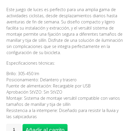
era:
es:
27,90€.
25,90€.
Este juego de luces es perfecto para una amplia gama de
actividades ciclistas, desde desplazamientos diarios hasta
aventuras de fin de semana. Su diseño compacto y ligero
facilita su instalación y extracción, y el versátil sistema de
montaje permite una fijación segura a diferentes tamaños de
manillar y tija de sillín. Disfrute de una solución de iluminación
sin complicaciones que se integra perfectamente en la
configuración de su bicicleta.
Especificaciones técnicas:
Brillo: 305-450 lm
Posicionamiento: Delantero y trasero
Fuente de alimentación: Recargable por USB
Aprobación StVZO: Sin StVZO
Montaje: Sistema de montaje versátil compatible con varios
tamaños de manillar y tija de sillín
Resistencia a la intemperie: Diseñado para resistir la lluvia y
las salpicaduras
LUZ
Añadir al carrito