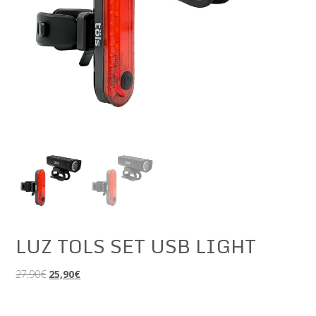
LUZ TOLS SET USB LIGHT
El
El
27,90
€
25,90
€
precio
precio
original
actual