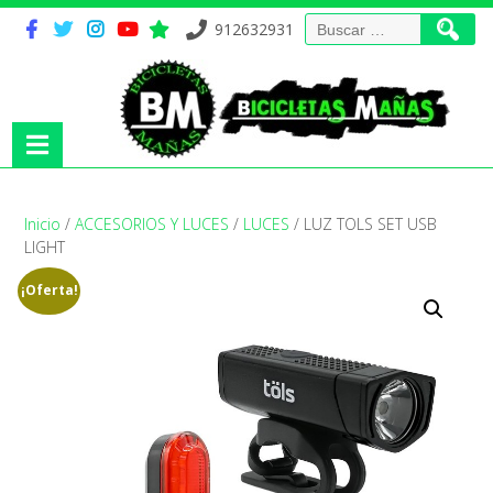
Buscar:
912632931
Inicio
/
ACCESORIOS Y LUCES
/
LUCES
/ LUZ TOLS SET USB
LIGHT
¡Oferta!