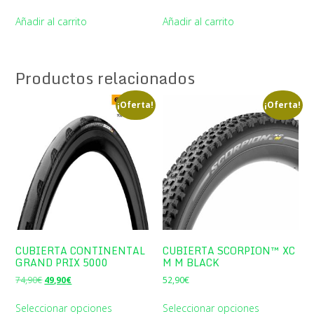
precio
precio
precio
precio
original
actual
original
actual
Añadir al carrito
Añadir al carrito
era:
es:
era:
es:
8,90€.
7,90€.
16,90€.
14,90€.
Productos relacionados
¡Oferta!
¡Oferta!
CUBIERTA CONTINENTAL
CUBIERTA SCORPION™ XC
GRAND PRIX 5000
M M BLACK
El
El
74,90
€
49,90
€
52,90
€
precio
precio
original
actual
Seleccionar opciones
Seleccionar opciones