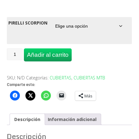
original
actual
era:
es:
54,90€.
42,90€.
PIRELLI SCORPION
CUBIERTA
Añadir al carrito
SCORPION
SPORT
XC
M
SKU:
N/D
Categorías:
CUBIERTAS
,
CUBIERTAS MTB
cantidad
Comparte esto:
Más
Descripción
Información adicional
Descripción