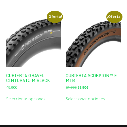
era:
es:
74,90€.
49,90€.
¡Oferta!
¡Oferta!
CUBIERTA GRAVEL
CUBIERTA SCORPION™ E-
CINTURATO M BLACK
MTB
El
El
49,90
€
81,90
€
59,90
€
precio
precio
original
actual
Seleccionar opciones
Seleccionar opciones
era:
es:
81,90€.
59,90€.