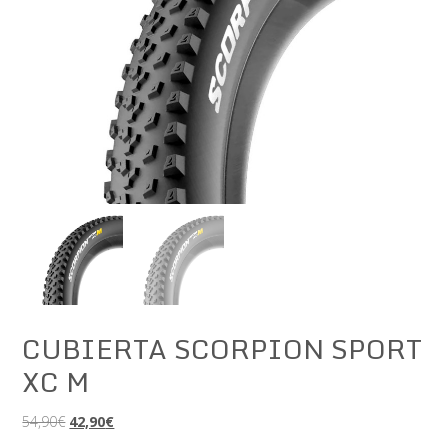
CUBIERTA SCORPION SPORT
XC M
El
El
54,90
€
42,90
€
precio
precio