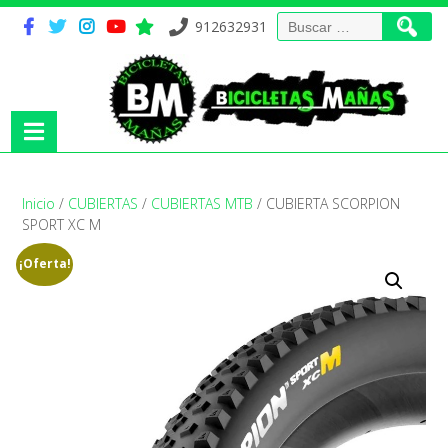
Buscar:
912632931
Inicio
/
CUBIERTAS
/
CUBIERTAS MTB
/ CUBIERTA SCORPION
SPORT XC M
¡Oferta!