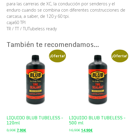
para las carreras de XC, la conducción por senderos y el
enduro cuando se combina con diferentes construcciones de
carcasa, a saber, de 120 y 60 tpi.
caja60 TPI
TR / TT / TUTubeless ready
También te recomendamos…
¡Oferta!
¡Oferta!
LIQUIDO BLUB TUBELESS –
LIQUIDO BLUB TUBELESS –
120ml
500 ml
El
El
El
El
8,90
€
7,90
€
16,90
€
14,90
€