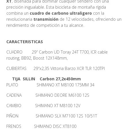
XT
, diseñada para dominar cualquier sendero con una
precisión inigualable. Esta bicicleta de montaña rígida
combina un
cuadro de carbono ultraligero
con la
revolucionaria
transmisión
de 12 velocidades, ofreciendo un
rendimiento de competición a tu alcance.
CARACTERISTICAS
CUADRO 29″ Carbon UD Toray 24T T700, ICR cable
routing, BB92, Boost 12X148mm,
CUBIERTAS 29″x2,35 Vittoria Barzo XCR TLR 120TPI
TIJA SILLIN Carbon 27,2x450mm
PLATO SHIMANO XT M8100 175MM 34
CADENA SHIMANO DEORE M6100 12S
CAMBIO SHIMANO XT M8100 12V
PIÑON SHIMANO SLX M7100 12S 10/51T
FRENOS SHIMANO DISC XT8100