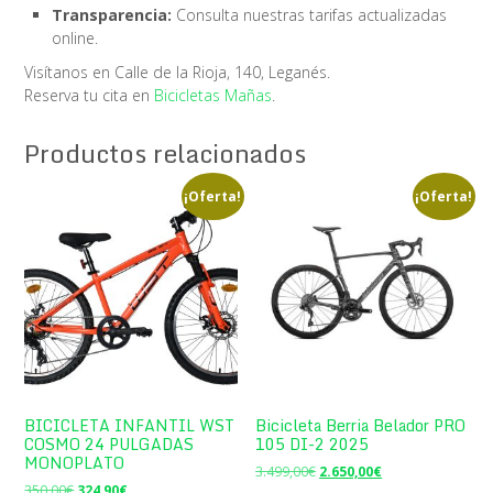
Transparencia:
Consulta nuestras tarifas actualizadas
online.
Visítanos en Calle de la Rioja, 140, Leganés.
Reserva tu cita en
Bicicletas Mañas
.
Productos relacionados
¡Oferta!
¡Oferta!
BICICLETA INFANTIL WST
Bicicleta Berria Belador PRO
COSMO 24 PULGADAS
105 DI-2 2025
MONOPLATO
El
El
3.499,00
€
2.650,00
€
El
El
precio
precio
350,00
€
324,90
€