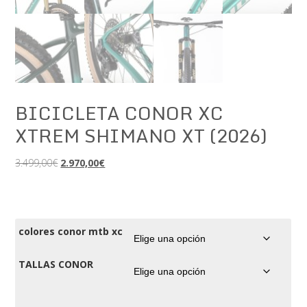
BICICLETA CONOR XC
XTREM SHIMANO XT (2026)
El
El
3.499,00
€
2.970,00
€
precio
precio
original
actual
era:
es:
3.499,00€.
2.970,00€.
colores conor mtb xc
TALLAS CONOR