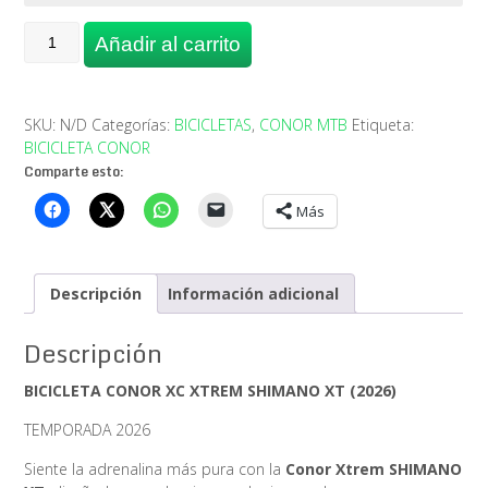
BICICLETA
Añadir al carrito
CONOR
XC
XTREM
SHIMANO
SKU:
N/D
Categorías:
BICICLETAS
,
CONOR MTB
Etiqueta:
XT
BICICLETA CONOR
(2026)
Comparte esto:
cantidad
Más
Descripción
Información adicional
Descripción
BICICLETA CONOR XC XTREM SHIMANO XT (2026)
TEMPORADA 2026
Siente la adrenalina más pura con la
Conor Xtrem SHIMANO