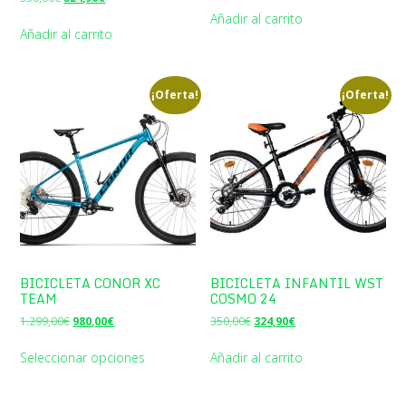
precio
precio
original
actual
Añadir al carrito
original
actual
era:
es:
Añadir al carrito
era:
es:
3.499,00€.
2.650,00€.
350,00€.
324,90€.
¡Oferta!
¡Oferta!
BICICLETA CONOR XC
BICICLETA INFANTIL WST
TEAM
COSMO 24
El
El
El
El
1.299,00
€
980,00
€
350,00
€
324,90
€
precio
precio
precio
precio
original
actual
original
actual
Seleccionar opciones
Añadir al carrito
era:
es:
era:
es:
1.299,00€.
980,00€.
350,00€.
324,90€.