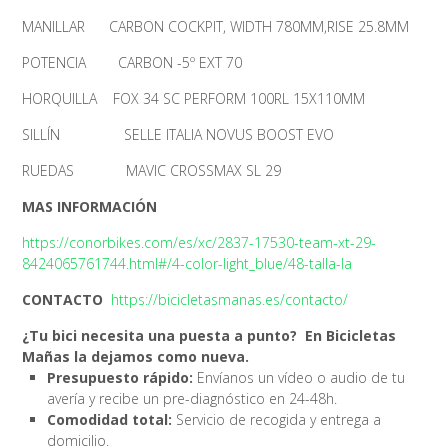
MANILLAR CARBON COCKPIT, WIDTH 780MM,RISE 25.8MM
POTENCIA CARBON -5º EXT 70
HORQUILLA FOX 34 SC PERFORM 100RL 15X110MM
SILLÍN SELLE ITALIA NOVUS BOOST EVO
RUEDAS MAVIC CROSSMAX SL 29
MAS INFORMACIÓN
https://conorbikes.com/es/xc/2837-17530-team-xt-29-
8424065761744.html#/4-color-light_blue/48-talla-la
CONTACTO
https://bicicletasmanas.es/contacto/
¿Tu bici necesita una puesta a punto? ️ En Bicicletas
Mañas la dejamos como nueva.
Presupuesto rápido:
Envíanos un vídeo o audio de tu
avería y recibe un pre-diagnóstico en 24-48h.
Comodidad total:
Servicio de recogida y entrega a
domicilio.