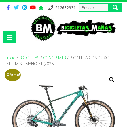
Buscar:
912632931
Inicio
/
BICICLETAS
/
CONOR MTB
/ BICICLETA CONOR XC
XTREM SHIMANO XT (2026)
¡Oferta!