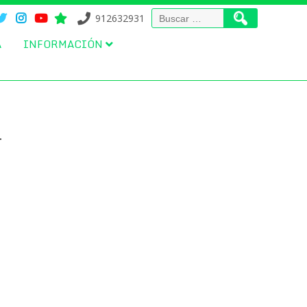
Buscar:
912632931
A
INFORMACIÓN
T