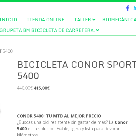
INICIO
TIENDA ONLINE
TALLER
BIOMECÁNIC
GRUPETA BM BICICLETA DE CARRETERA.
T 5400
BICICLETA CONOR SPOR
5400
El
El
440,00
€
415,00
€
precio
precio
original
actual
era:
es:
440,00€.
415,00€.
CONOR 5400: TU MTB AL MEJOR PRECIO
¿Buscas una bici resistente sin gastar de más? La
Conor
5400
es la solución. Fiable, ligera y lista para devorar
kilómetros.