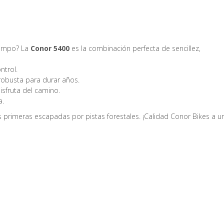
 campo? La
Conor 5400
es la combinación perfecta de sencillez,
ntrol.
robusta para durar años.
isfruta del camino.
a.
us primeras escapadas por pistas forestales. ¡Calidad
Conor Bikes
a u