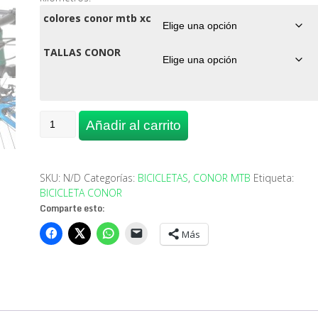
colores conor mtb xc
TALLAS CONOR
BICICLETA
Añadir al carrito
CONOR
SPORT
5400
cantidad
SKU:
N/D
Categorías:
BICICLETAS
,
CONOR MTB
Etiqueta:
BICICLETA CONOR
Comparte esto:
Más