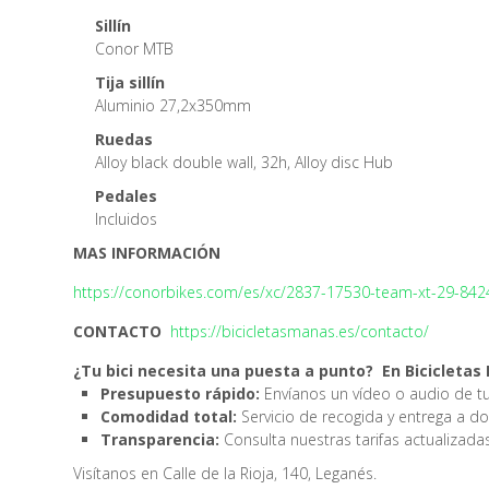
Sillín
Conor MTB
Tija sillín
Aluminio 27,2x350mm
Ruedas
Alloy black double wall, 32h, Alloy disc Hub
Pedales
Incluidos
MAS INFORMACIÓN
https://conorbikes.com/es/xc/2837-17530-team-xt-29-84240
CONTACTO
https://bicicletasmanas.es/contacto/
¿Tu bici necesita una puesta a punto? ️ En Biciclet
Presupuesto rápido:
Envíanos un vídeo o audio de tu
Comodidad total:
Servicio de recogida y entrega a dom
Transparencia:
Consulta nuestras tarifas actualizadas
Visítanos en Calle de la Rioja, 140, Leganés.