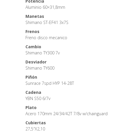
Potencia
Aluminio 60×31,8mm
Manetas
Shimano ST-EF41 3x7S
Frenos
Freno disco mecanico
Cambio
Shimano TY300 7v
Desviador
Shimano TY600
Piñón
Sunrace 7spd HYP 14-28T
Cadena
YBN S50 6/7v
Plato
Acero 170mm 24/34/42T 7/8v w/chainguard
Cubiertas
27,5″X2,10