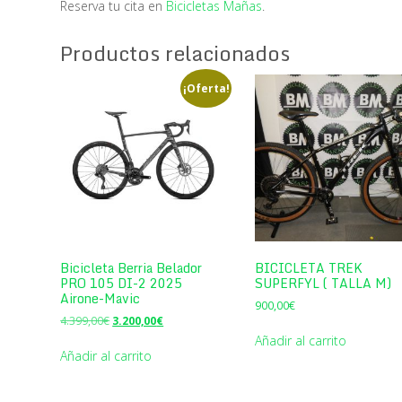
Reserva tu cita en
Bicicletas Mañas
.
Productos relacionados
¡Oferta!
Bicicleta Berria Belador
BICICLETA TREK
PRO 105 DI-2 2025
SUPERFYL ( TALLA M)
Airone-Mavic
900,00
€
El
El
4.399,00
€
3.200,00
€
precio
precio
Añadir al carrito
original
actual
Añadir al carrito
era:
es:
4.399,00€.
3.200,00€.