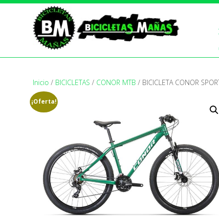
Inicio
/
BICICLETAS
/
CONOR MTB
/ BICICLETA CONOR SPOR
¡Oferta!