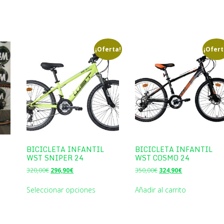
¡Oferta!
¡Ofert
BICICLETA INFANTIL
BICICLETA INFANTIL
WST SNIPER 24
WST COSMO 24
El
El
El
El
320,00
€
296,90
€
350,00
€
324,90
€
precio
precio
precio
precio
original
actual
original
actual
Seleccionar opciones
Añadir al carrito
era:
es:
era:
es:
320,00€.
296,90€.
350,00€.
324,90€.