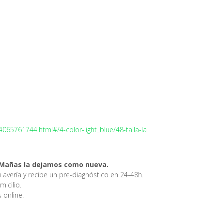
65761744.html#/4-color-light_blue/48-talla-la
as Mañas la dejamos como nueva.
 avería y recibe un pre-diagnóstico en 24-48h.
icilio.
 online.