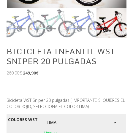
BICICLETA INFANTIL WST
SNIPER 20 PULGADAS
El
El
260,00
€
249,90
€
precio
precio
original
actual
era:
es:
260,00€.
249,90€.
Bicicleta WST Sniper 20 pulgadas ( IMPORTANTE SI QUIERES EL
COLOR ROJO, SELECCIONA EL COLOR LIMA)
COLORES WST
Limpiar