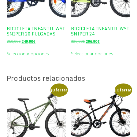
BICICLETA INFANTIL WST
BICICLETA INFANTIL WST
SNIPER 20 PULGADAS
SNIPER 24
El
El
El
El
260,00
€
249,90
€
320,00
€
296,90
€
precio
precio
precio
precio
original
actual
original
actual
Seleccionar opciones
Seleccionar opciones
era:
es:
era:
es:
260,00€.
249,90€.
320,00€.
296,90€.
Productos relacionados
¡Oferta!
¡Oferta!