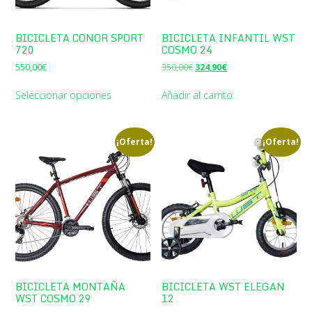
BICICLETA CONOR SPORT
BICICLETA INFANTIL WST
720
COSMO 24
El
El
550,00
€
350,00
€
324,90
€
precio
precio
original
actual
Seleccionar opciones
Añadir al carrito
era:
es:
350,00€.
324,90€.
¡Oferta!
¡Oferta!
BICICLETA MONTAÑA
BICICLETA WST ELEGAN
WST COSMO 29
12