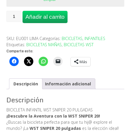
BICICLETA
Añadir al carrito
INFANTIL
WST
SNIPER
20
SKU:
EU001 LIMA
Categorías:
BICICLETAS
,
INFANTILES
PULGADAS
Etiquetas:
BICICLETAS MAÑAS
,
BICICLETAS WST
cantidad
Comparte esto:
Más
Descripción
Información adicional
Descripción
BICICLETA INFANTIL WST SNIPER 20 PULGADAS
¡Descubre la Aventura con la WST SNIPER 20!
¿Buscas la bicicleta perfecta para que tu hij@ explore el
mundo? ¡La
WST SNIPER 20 pulgadas
es la elección ideal!