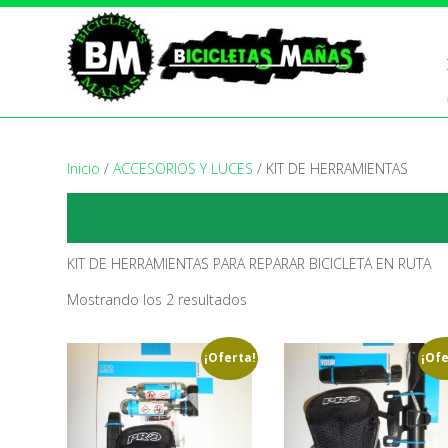
Inicio
/
ACCESORIOS Y LUCES
/ KIT DE HERRAMIENTAS
KIT DE HERRAMIE
KIT DE HERRAMIENTAS PARA REPARAR BICICLETA EN RUTA
Ordenado
Mostrando los 2 resultados
por
los
¡Oferta!
¡Ofe
últimos